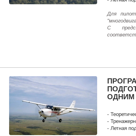
Для пилот
"многодвиг
С предс
соответст
ПРОГР
ПОДГОТ
ОДНИМ
- Теоретиче
- Тренажерн
- Летная по