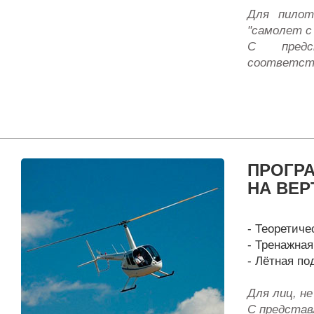
Для пилот
"самолет с
С предс
соответст
ПРОГР
НА ВЕР
- Теоретиче
- Тренажная
- Лётная под
Для лиц, н
С представ