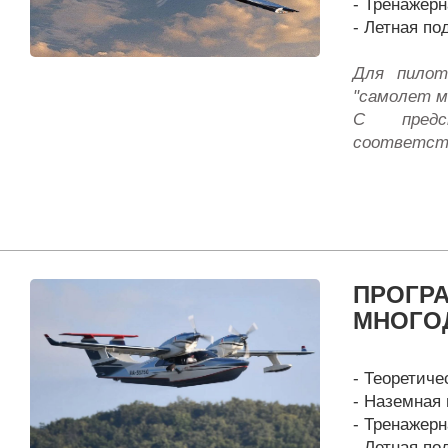
- Тренажерн
- Летная под
Для пилот
"самолет м
С предс
соответст
ПРОГР
МНОГО
- Теоретичес
- Наземная 
- Тренажерн
- Летная под