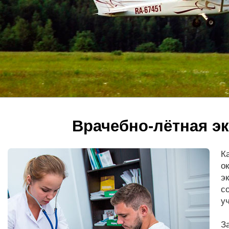
Врачебно-лётная э
К
о
э
с
у
З