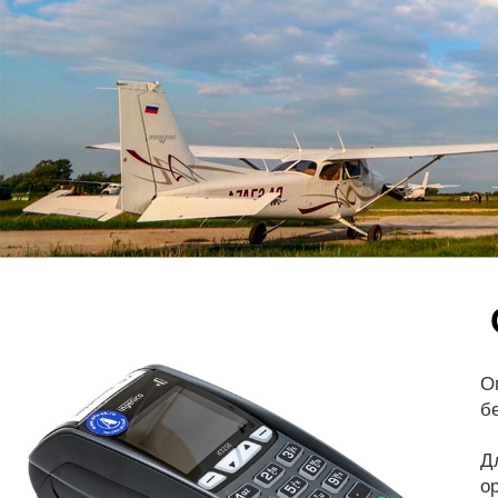
О
б
Д
о