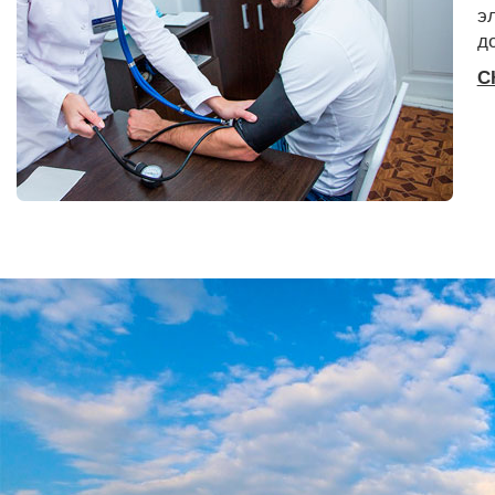
э
д
С